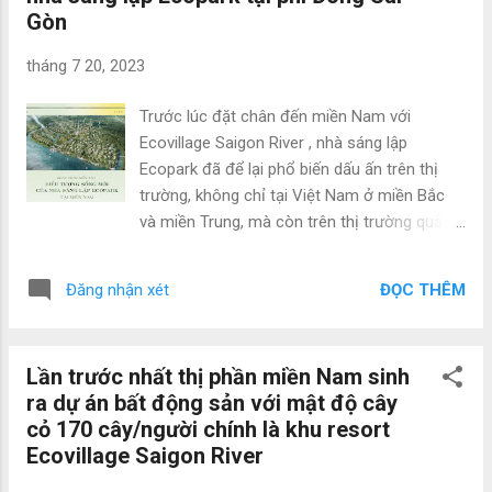
Gòn
văn, thi sĩ, nhà hiền triết người Mỹ) từng viết:
“Những người thợ tốt nhất tạc lên đá chẳng
tháng 7 20, 2023
phải bằng khí cụ sắt hay đồng, nhưng mà hãy
tiêu dùng bàn tay dịu dàng của gió, sự mát
Trước lúc đặt chân đến miền Nam với
lành của nước và dòng tâm thư thái trong
Ecovillage Saigon River , nhà sáng lập
dẻo dai lâu dài”. Đó cũng là cách thức nhưng
Ecopark đã để lại phổ biến dấu ấn trên thị
mà Ecopark đang dẻo dai, thầm lặng kiến
trường, không chỉ tại Việt Nam ở miền Bắc
thiết nên các thành phố sinh thái sở hữu “mã
và miền Trung, mà còn trên thị trường quả
gen” trân qúy tự nhiên, tôn trọng bản nhan
đât vì những giải thưởng quốc tế danh giá,
sắc trên hành trình xây dựng biểu trưng sống
trở nên một trong các nhãn hàng bất động
tại các vùng đất. Hai thập kỉ trước, nhà sáng
ĐỌC THÊM
Đăng nhận xét
sản bậc nhất Việt Nam. ĐÁNH THỨC VÙNG
lập Ecopark thiết kế ...
ĐẤT PHÍA ĐÔNG HÀ NỘI Gần hai thập kỉ
trước, nhà sáng lập Ecopark là một trong
Lần trước nhất thị phần miền Nam sinh
những đơn vị đầu tư tiên phong tuyển lựa
ra dự án bất động sản với mật độ cây
khu đất phía đông cửa ngõ Thủ đô để tăng
cỏ 170 cây/người chính là khu resort
trưởng công trình đầu tay. Trên khu đất rộng
Ecovillage Saigon River
gần 500 ha, cách thức hồ Hoàn Kiếm 15 km,
sở hữu tổng vốn đầu tư ước tính gần 10 tỉ đô