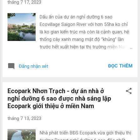
tháng 7 17, 2023
la, nhà sáng lập Ecopark đã kiến tạo nên đại
đô thị xanh bự bậc nhất miền Bắc. biệt thự
Dấu ấn của dự án nghỉ dưỡng 6 sao
đảo, Ecopark Các người sáng lập Ecopark
Ecovillage Saigon River với hơn 55ha ko chỉ
cho rằng câu chuyện lớn mạnh BĐS phải dựa
là ko gian kiến trúc mà còn là cảnh quan, hệ
trên một tình yêu nhưng cũng phải dựa trên 1
thống cây xanh mang mật độ “khủng” lần
cơ sở vật chất khoa học, có tư duy sáng tạo.
trước hết xuất hiện tại thị trường miền Nam–
Theo đó, thành công đối mang 1 nhà phát
170 cây xanh/người. Báo cáo này làm nhiều
triển BĐS ko đơn thuần đo đếm bằng doanh
người Sài Gòn ước mong về một ngôi nhà
số bán hàng càng nhiều càng phải chăng,
ĐỌC THÊM
Đăng nhận xét
thế hệ mang không gian sống lý tưởng khi
mà...
thực tế hiện tại, mỗi người dân tại đây chỉ sở
hữu 2m2 cây xanh/người, rất phải chăng so
Ecopark Nhơn Trạch - dự án nhà ở
mang tiêu chuẩn… Người Sài Gòn “khát” ko
nghỉ dưỡng 6 sao được nhà sáng lập
gian xanh Trong bảng tiêu chí xếp hạng các
Ecopark giới thiệu ở miền Nam
đô thị đáng sống quả đât của cơ quan
nghiên cứu kinh tế thế giới Economist
tháng 7 13, 2023
Intelligence Unit (EIU), tỷ lệ ko gian xanh trên
mật độ dân cư được đặt lên bậc nhất. Thành
Nhà phát triển BĐS Ecopark vừa giới thiệu thị
ra, các thành phố nằm trong top thành phố