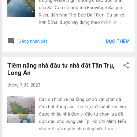
trường Resort nghỉ dưỡng 6 sao độc nhất
đáng sống như Vienna (Áo), Melbourne
của Sài Gòn sở hữu tên Ecovillage Saigon
(Australia) hay Vancouver (Canada) đều sở
River, đến Nhà Thờ Đức Bà 18km. Dự án với
hữu đặc trưng phổ biến đấy là diện tích mảng
hơn 55ha, được xây dựng theo mô hình nghỉ
xanh lớn. Theo ước lượng mỗi người dân
dưỡng, coi ngó sức khoẻ và trị liệu chuyên
thành phố cần diện tích khoảng 10 m2 cây
sâu sở hữu phân khu biệt thự khoáng nóng,
xanh để đảm bảo không khí trong lành cho
ĐỌC THÊM
Đăng nhận xét
phân khu khách sạn được vận hành bởi nhãn
cuộc sống. khi mà đó, tại Việt Nam, nhất là...
hàng khách sạn lâu đời nhất tại Châu Âu...
ECOPARK - “BỘ SƯU TẬP BẤT ĐỘNG SẢN”
Tiềm năng nhà đầu tư nhà đất Tân Trụ,
CỦA NGƯỜI GIÀU HÀ NỘI VÀ CHUYÊN GIA
Long An
NƯỚC NGOÀI Sau gần hai thập kỷ xây dựng
và tăng trưởng, Ecopark trở nên một trong
tháng 7 03, 2023
các thương hiệu bất động sản hàng đầu Việt
Nam. Cách Hồ Hoàn Kiếm 14km, đại khu đô
Các cú hích về hạ tầng cơ sở vật chất đã
thị Ecopark - dự án đầu tay của Nhà sáng lập
đưa bất động sản Tân Trụ trở thành khu vực
Ecopark, đã trở thành 1 trong các khu dự án
được nhiều nhà đơn vị đầu tư chọn lựa để
sinh thái mập nhất miền Bắc, có tổng vốn
đón đầu cho vùng ven Tp. Hồ Chí Minh. Nếu
đầu tư lên tới hơn 10 tỷ đô la Mỹ, tụ họp
như một vài người cho rằng hiện tượng thị
nhiều mẫu hình bất động sản từ CHCC cao
trường dịch chuyển mạnh về vùng ven là