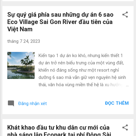
điểm này là cơ hội mười năm có một để tậu
bất động sản sở hữu tầm giá chiết khấu và
Sự quý giá phía sau những dự án 6 sao
giảm giá cao. Ghi nhận thực tế, đa phần
Eco Village Sai Gon River đầu tiên của
khuyến mãi hiện nay tính sổ 30% đến khi
Việt Nam
nhận nhà. Dù mang nhiều điểm hay hăng hái
như giúp khách tậu có thêm thời gian sẵn
tháng 7 24, 2023
sàng mẫu tiền, vốn nhỏ vẫn tự tin chiếm hữu
nhà ở. Ngoài ra phương án này vẫn với một
Kiến tạo 1 dự án ko khó, nhưng kiến thiết 1
số nhược điểm như: người dùng mang thể
dự án trở nên biểu trưng của một vùng đất,
đương đầu rủi ro dự án trễ tiến độ, “gánh nợ”
khiến nó đáng sống như một resort nghỉ
và mất thanh khoản lúc lãi suất thả nổi quá
dưỡng 6 sao mà vẫn giữ vẹn nguyên hệ sinh
cao. Cách đây không lâu, khu căn hộ
thái, văn hóa vùng miền thế hệ là xu hướng
Westgate Bình Chánh bất thần tham gia vào
mà những chủ doanh nghiệp đầu tư mang
cuộc đua khuyến mãi sở hữu chế độ chưa
tầm hướng đến. Tại Ecovillage SaiGon River ,
từng sinh ra trên thị phần. cụ thể, kể từ
ĐỌC THÊM
Đăng nhận xét
nhà sáng lập Ecopark đang tiếp tục đi theo
1/9/2023, đa số quý khách mua nhà We...
kim chỉ nam đó nhưng mà trở thành “phiên
bản” cao hơn của chính mình... TỪ THỊ TRẤN
Khát khao đầu tư khu dân cư mới của
ĐÁNG SỐNG GIỮ VẸN NGUYÊN HỆ SINH
nhà sáng lập Ecopark tại phí Đông Sài
THÁI VÙNG MIỀN Henry David Thoreau (nhà