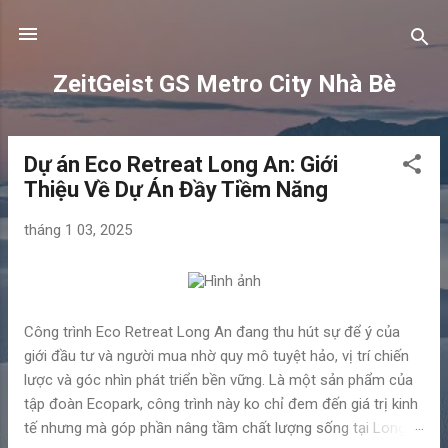
Chuyển đến nội dung chính
ZeitGeist GS Metro City Nhà Bè
Dự án Eco Retreat Long An: Giới
B
Thiệu Về Dự Án Đầy Tiềm Năng
à
i
tháng 1 03, 2025
đ
ă
n
g
Công trình Eco Retreat Long An đang thu hút sự để ý của
giới đầu tư và người mua nhờ quy mô tuyệt hảo, vị trí chiến
lược và góc nhìn phát triển bền vững. Là một sản phẩm của
tập đoàn Ecopark, công trình này ko chỉ đem đến giá trị kinh
tế nhưng mà góp phần nâng tầm chất lượng sống tại Long